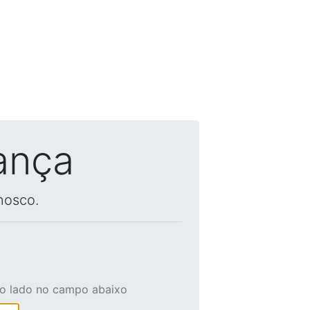
ança
nosco.
ao lado no campo abaixo