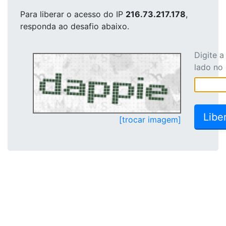
Para liberar o acesso
do IP
216.73.217.178
,
responda ao desafio abaixo.
Digite 
lado no
[trocar imagem]