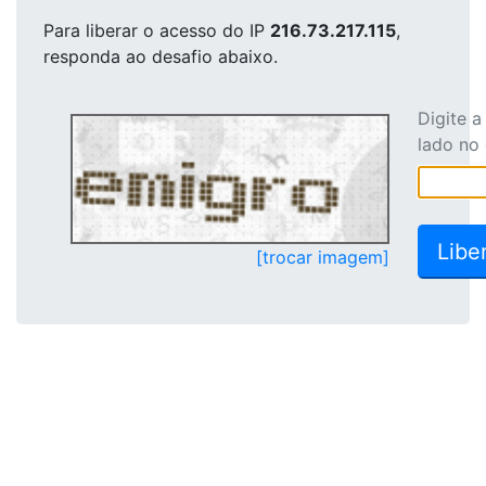
Para liberar o acesso
do IP
216.73.217.115
,
responda ao desafio abaixo.
Digite 
lado no
[trocar imagem]