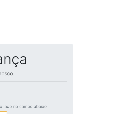
ança
nosco.
ao lado no campo abaixo