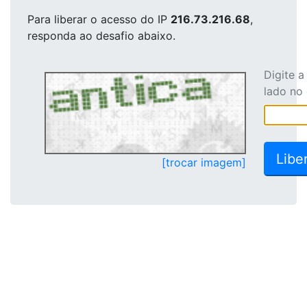
Para liberar o acesso
do IP
216.73.216.68
,
responda ao desafio abaixo.
Digite 
lado no
[trocar imagem]