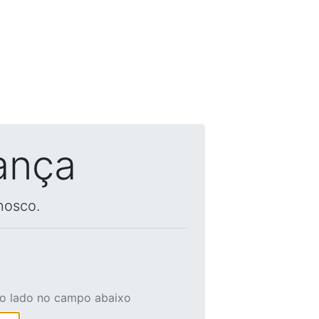
ança
nosco.
ao lado no campo abaixo