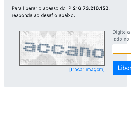
Para liberar o acesso
do IP
216.73.216.150
,
responda ao desafio abaixo.
Digite 
lado no
[trocar imagem]