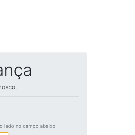
ança
nosco.
ao lado no campo abaixo