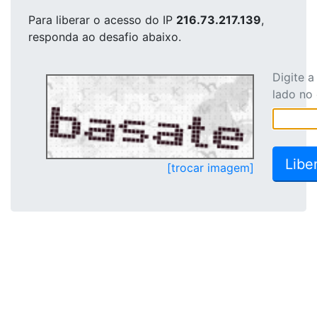
Para liberar o acesso
do IP
216.73.217.139
,
responda ao desafio abaixo.
Digite 
lado no
[trocar imagem]