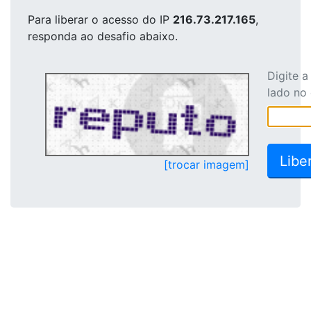
Para liberar o acesso
do IP
216.73.217.165
,
responda ao desafio abaixo.
Digite 
lado no
[trocar imagem]