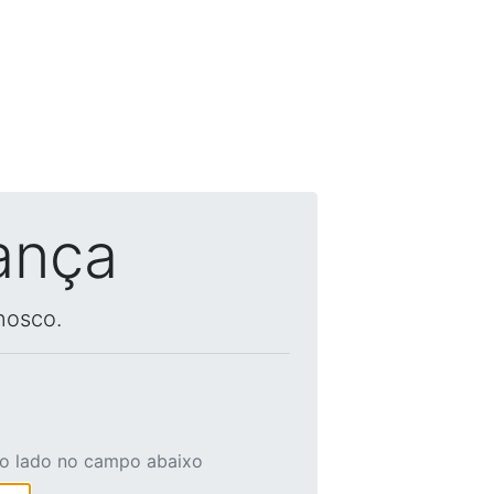
ança
nosco.
ao lado no campo abaixo