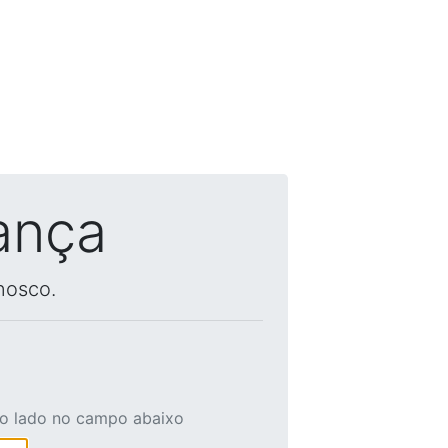
ança
nosco.
ao lado no campo abaixo