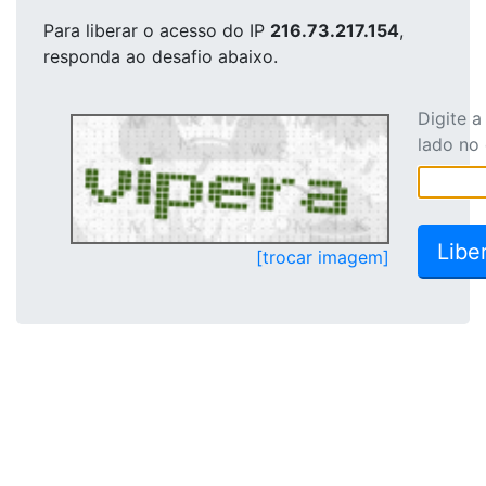
Para liberar o acesso
do IP
216.73.217.154
,
responda ao desafio abaixo.
Digite 
lado no
[trocar imagem]